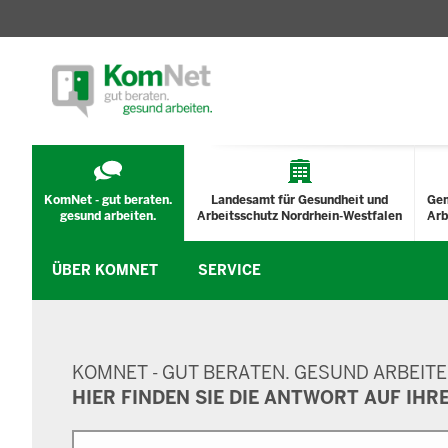
TECHNISCHES
MENÜ
KomNet - gut beraten.
Landesamt für Gesundheit und
Ge
gesund arbeiten.
Arbeitsschutz Nordrhein-Westfalen
Arb
ÜBER KOMNET
SERVICE
SUCHMASKE
KOMNET - GUT BERATEN. GESUND ARBEITE
HIER FINDEN SIE DIE ANTWORT AUF IHR
Suche