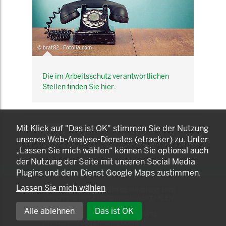
© brat82 - Fotolia.com
Die im Arbeitsschutz verantwortlichen
Stellen finden Sie hier.
KOMNET
Mit Klick auf "Das ist OK" stimmen Sie der Nutzung
GUT BERATEN. GESUND
unseres Web-Analyse-Dienstes (etracker) zu. Unter
ARBEITEN.
„Lassen Sie mich wählen“ können Sie optional auch
der Nutzung der Seite mit unseren Social Media
Plugins und dem Dienst Google Maps zustimmen.
Lassen Sie mich wählen
© 2025 LANDESAMT FÜR GESUNDHEIT UND
ARBEITSSCHUTZ NORDRHEIN-WESTFALEN
Alle ablehnen
Das ist OK
EINSTELLUNGEN ZUR PRIVATSPHÄRE
IMPRESSUM
DATENSCHUTZ
AGB