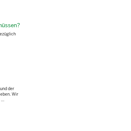
 müssen?
ezüglich
 und der
ieben. Wir
...