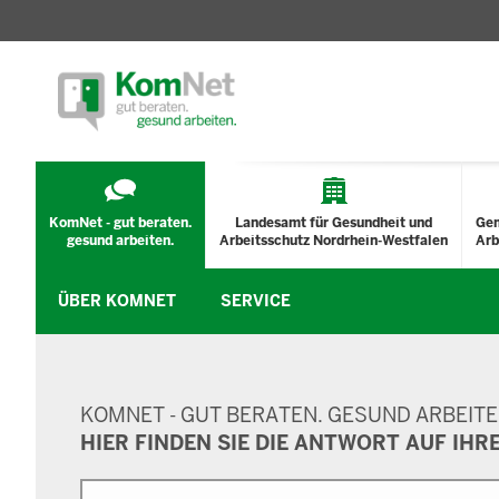
TECHNISCHES
MENÜ
KomNet - gut beraten.
Landesamt für Gesundheit und
Ge
gesund arbeiten.
Arbeitsschutz Nordrhein-Westfalen
Arb
ÜBER KOMNET
SERVICE
SUCHMASKE
KOMNET - GUT BERATEN. GESUND ARBEITE
HIER FINDEN SIE DIE ANTWORT AUF IHR
Suche