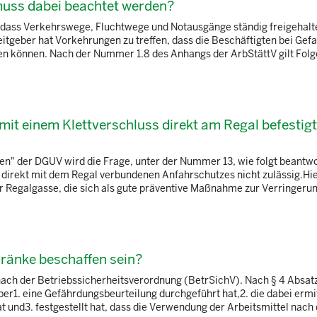
uss dabei beachtet werden?
lt, dass Verkehrswege, Fluchtwege und Notausgänge ständig freigehal
itgeber hat Vorkehrungen zu treffen, dass die Beschäftigten bei Gefa
den können. Nach der Nummer 1.8 des Anhangs der ArbStättV gilt Folge
mit einem Klettverschluss direkt am Regal befestig
en" der DGUV wird die Frage, unter der Nummer 13, wie folgt beantwo
direkt mit dem Regal verbundenen Anfahrschutzes nicht zulässig.Hi
 Regalgasse, die sich als gute präventive Maßnahme zur Verringerung
ränke beschaffen sein?
nach der Betriebssicherheitsverordnung (BetrSichV). Nach § 4 Absatz
er1. eine Gefährdungsbeurteilung durchgeführt hat,2. die dabei ermi
nd3. festgestellt hat, dass die Verwendung der Arbeitsmittel nach d