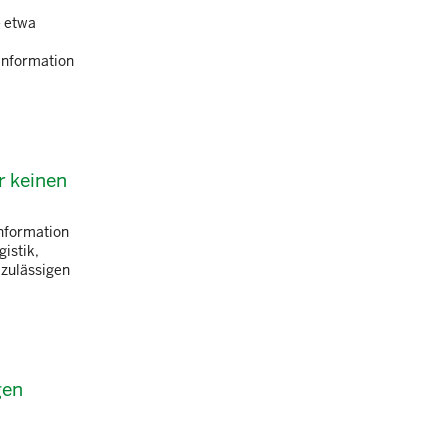
- etwa
 Information
r keinen
nformation
istik,
 zulässigen
gen