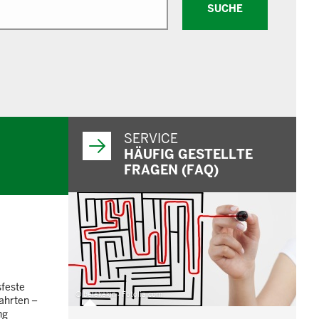
SUCHE
SERVICE
HÄUFIG GESTELLTE
FRAGEN (FAQ)
sfeste
© belekekin - Fotolia.com
ahrten –
ng