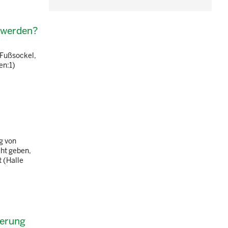
t werden?
 Fußsockel,
en:1)
g von
ht geben,
 (Halle
ierung