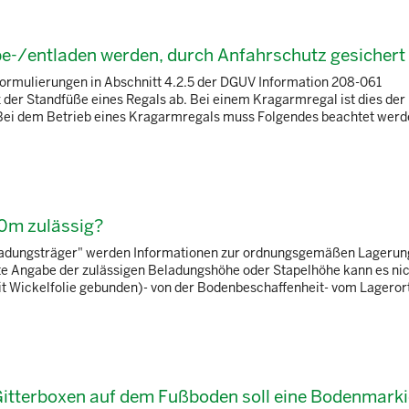
be-/entladen werden, durch Anfahrschutz gesicher
ormulierungen in Abschnitt 4.2.5 der DGUV Information 208-061
 der Standfüße eines Regals ab. Bei einem Kragarmregal ist dies der
.Bei dem Betrieb eines Kragarmregals muss Folgendes beachtet werd
10m zulässig?
Ladungsträger" werden Informationen zur ordnungsgemäßen Lagerun
te Angabe der zulässigen Beladungshöhe oder Stapelhöhe kann es nic
mit Wickelfolie gebunden)- von der Bodenbeschaffenheit- vom Lagerort
 Gitterboxen auf dem Fußboden soll eine Bodenmark