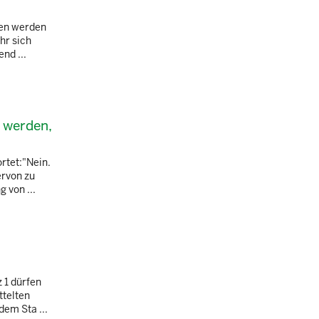
ten werden
hr sich
nd ...
t werden,
rtet:"Nein.
ervon zu
 von ...
 1 dürfen
ttelten
em Sta ...