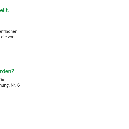
llt.
enflächen
 die von
erden?
Die
nung, Nr. 6