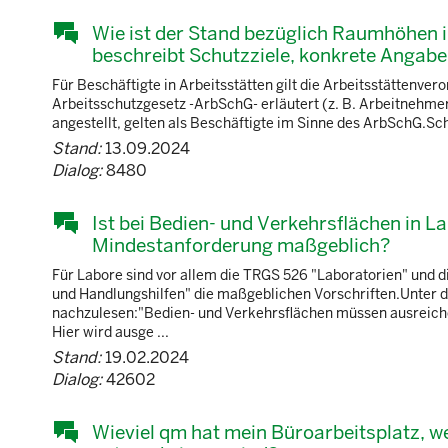
Wie ist der Stand bezüglich Raumhöhen 
beschreibt Schutzziele, konkrete Angab
Für Beschäftigte in Arbeitsstätten gilt die Arbeitsstättenveror
Arbeitsschutzgesetz -ArbSchG- erläutert (z. B. Arbeitnehmer
angestellt, gelten als Beschäftigte im Sinne des ArbSchG.Schu
Stand:
13.09.2024
Dialog:
8480
Ist bei Bedien- und Verkehrsflächen in L
Mindestanforderung maßgeblich?
Für Labore sind vor allem die TRGS 526 "Laboratorien" und 
und Handlungshilfen" die maßgeblichen Vorschriften.Unter d
nachzulesen:"Bedien- und Verkehrsflächen müssen ausreiche
Hier wird ausge ...
Stand:
19.02.2024
Dialog:
42602
Wieviel qm hat mein Büroarbeitsplatz, 