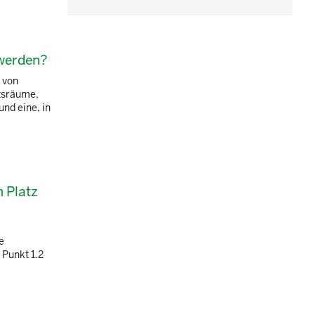
 werden?
 von
itsräume,
nd eine, in
 Platz
e
 Punkt 1.2