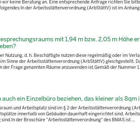
wir keine Beratung an. Eine entsprechende Anfrage richten Sie bitte
olgendes:In der Arbeitsstättenverordnung (ArbStättV) ist im Anhang, 
 Besprechungsraums mit 1,94 m bzw. 2,05 m Höhe e
ieben?
 Nutzung, d. h. Beschäftigte nutzen diese regelmäßig oder im Verla
n im Sinne der Arbeitsstättenverordnung (ArbStättV) gleichgestellt. D
e in der Frage genannten Räume anzuwenden ist.Gemäß der Nummer 1.2
auch ein Einzelbüro beziehen, das kleiner als 8qm i
itsraum und Arbeitsplatz sind im § 2 der Arbeitsstättenverordnung (Ar
splätze innerhalb von Gebäuden dauerhaft eingerichtet sind. Arbeits
 sind.In der Broschüre "Arbeitsstättenverordnung" des BMAS ist ...