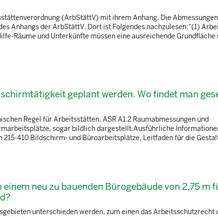
tsstättenverordnung (ArbStättV) mit ihrem Anhang. Die Abmessungen
es Anhangs der ArbStättV. Dort ist Folgendes nachzulesen:"(1) Arbe
Hilfe-Räume und Unterkünfte müssen eine ausreichende Grundfläche u
ldschirmtätigkeit geplant werden. Wo findet man ges
hnischen Regel für Arbeitsstätten, ASR A1.2 Raumabmessungen und
arbeitsplätze, sogar bildlich dargestellt.Ausführliche Informatione
 215-410 Bildschirm- und Büroarbeitsplätze, Leitfaden für die Gestalt
n einem neu zu bauenden Bürogebäude von 2,75 m f
nd?
sgebieten unterschieden werden, zum einen das Arbeitsschutzrecht