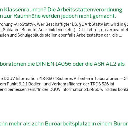
in Klassenräumen? Die Arbeitsstättenverordnung
en zur Raumhöhe werden jedoch nicht gemacht.
dnung -ArbStättV-. Wer Beschäftigter i.S. § 1 ArbStättV ist, wird in § 
, Soldaten, Beamte, Auszubildende etc.). D. h. Lehrer, ob verbeamte
len und Schulgebäude stellen ebenfalls Arbeitsstätten dar, die ...
aboratorien die DIN EN 14056 oder die ASR A1.2 als
die DGUV Information 213-850 "Sicheres Arbeiten in Laboratorien – 
em Punkt 6.2.1 Bedien- und Verkehrsflächen der TRGS 526 ist
nd bemessen sein."In der DGUV Information 213-850 wird dies konkre
wenn mehr als zehn Büroarbeitsplätze in einem Bür