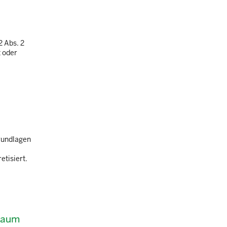
2 Abs. 2
t oder
Grundlagen
tisiert.
oraum