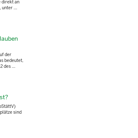
 direkt an
unter ...
rlauben
uf der
as bedeutet,
 des ...
st?
bStättV)
plätze sind