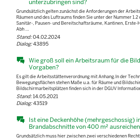
unterzubringen sind?
Grundsätzlich gelten zunächst die Anforderungen der Arbei
Räumen und des Luftraums finden Sie unter der Nummer 1.2 d
Sanitär-, Pausen- und Bereitschaftsräume, Kantinen, Erste-
Abh ...
Stand:
04.02.2024
Dialog:
43895
Wie groß soll ein Arbeitsraum für die Bi
Vorgaben?
Es gilt die Arbeitsstättenverordnung mit Anhang.In der Tec
Bewegungsflächen stehen Maße u.a. für Räume und Bildschirm
Bildschirmarbeitsplätzen finden sich in der DGUV Information
Stand:
14.05.2021
Dialog:
43519
Ist eine Deckenhöhe (mehrgeschossig) i
Brandabschnitte von 400 m² ausreiche
Grundsätzlich muss hier zwischen zwei verschiedenen Recht