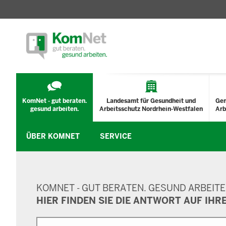
TECHNISCHES
MENÜ
KomNet - gut beraten.
Landesamt für Gesundheit und
Ge
gesund arbeiten.
Arbeitsschutz Nordrhein-Westfalen
Arb
ÜBER KOMNET
SERVICE
SUCHMASKE
KOMNET - GUT BERATEN. GESUND ARBEITE
HIER FINDEN SIE DIE ANTWORT AUF IHR
Suche