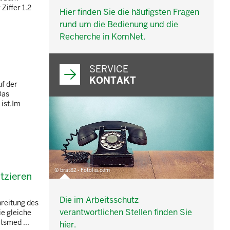
Ziffer 1.2
Hier finden Sie die häufigsten Fragen
rund um die Bedienung und die
Recherche in KomNet.
SERVICE
KONTAKT
f der
Das
ist.Im
© brat82 - Fotolia.com
tzieren
Die im Arbeitsschutz
hreitung des
verantwortlichen Stellen finden Sie
e gleiche
tsmed ...
hier.