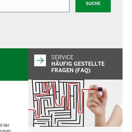
SUCHE
SERVICE
HÄUFIG GESTELLTE
FRAGEN (FAQ)
© belekekin - Fotolia.com
t der
ftraum