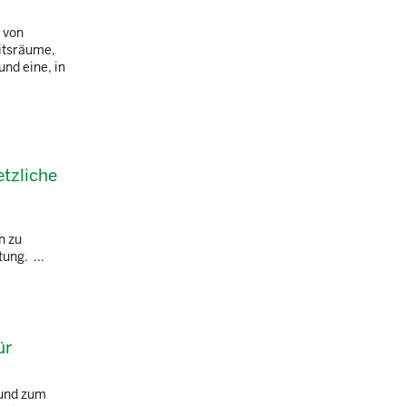
 von
itsräume,
nd eine, in
etzliche
n zu
ung. ...
ür
 und zum