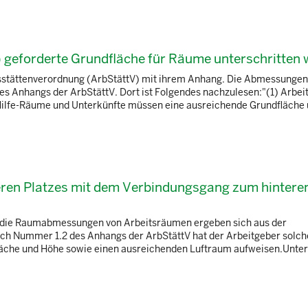
3) geforderte Grundfläche für Räume unterschritten
tsstättenverordnung (ArbStättV) mit ihrem Anhang. Die Abmessungen
s Anhangs der ArbStättV. Dort ist Folgendes nachzulesen:"(1) Arbe
Hilfe-Räume und Unterkünfte müssen eine ausreichende Grundfläche u
eren Platzes mit dem Verbindungsgang zum hinteren
an die Raumabmessungen von Arbeitsräumen ergeben sich aus der
ch Nummer 1.2 des Anhangs der ArbStättV hat der Arbeitgeber solch
läche und Höhe sowie einen ausreichenden Luftraum aufweisen.Unter