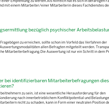
ne einer Empfehlung zu werten.Als hilfreich hat es sich in derartigen F
nd mit einem Mitarbeiter/einer Mitarbeiterin dieses Fachdienstes den
ngsermittlung bezüglich psychischer Arbeitsbelast
Fragebögen zu erreichen, sollte schon im Vorfeld das Verfahren der
r Auswertungsmodalitäten allen Befragten mitgeteilt werden. Transp
che Mitarbeiterbefragung.Die Auswertung ist nur ein Schritt in dem P
r bei identifizierbaren Mitarbeiterbefragungen die
ieren?
eitnehmern zu sein, ist eine wesentliche Herausforderung für den
 Sondierung nach innerbetrieblichem Konfliktpotential und Belastung
itarbeitern nicht zu schaden, kann in Form einer neutralen Position d