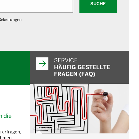
SUCHE
Belastungen
SERVICE
HÄUFIG GESTELLTE
FRAGEN (FAQ)
m die
© belekekin - Fotolia.com
 erfragen,
nehmen