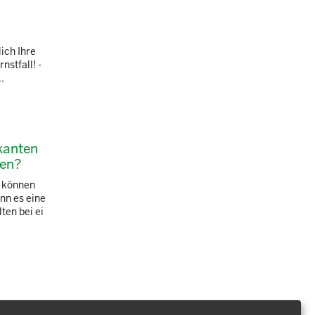
ich Ihre
nstfall! -
.
kanten
den?
i können
nn es eine
ten bei ei