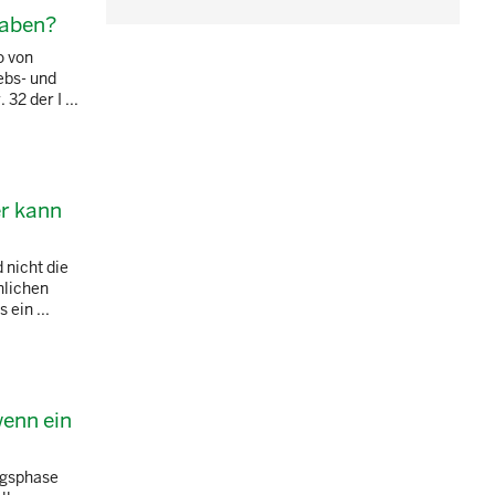
haben?
o von
ebs- und
2 der I ...
er kann
 nicht die
nlichen
ein ...
wenn ein
ngsphase