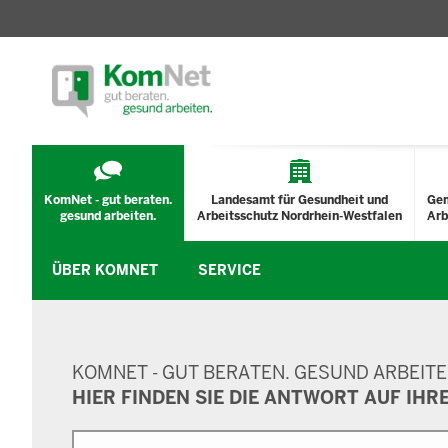
TECHNISCHES
MENÜ
KomNet - gut beraten.
Landesamt für Gesundheit und
Ge
gesund arbeiten.
Arbeitsschutz Nordrhein-Westfalen
Arb
ÜBER KOMNET
SERVICE
SUCHMASKE
KOMNET - GUT BERATEN. GESUND ARBEITE
HIER FINDEN SIE DIE ANTWORT AUF IHR
Suche