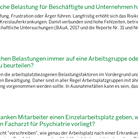
sche Belastung für Beschäftigte und Unternehmen 
ng, Frustration oder Ärger führen. Langfristig erhöht sich das Risik
Kreislauferkrankungen. Damit verbunden sind hohe Fehlzeiten, betri
aftliche Untersuchungen (BAuA, 2017 und die Reporte Nr. 31 und Nr. 3
schen Belastungen immer auf eine Arbeitsgruppe od
u beurteilen?
n die arbeitsplatzbezogenen Belastungsfaktoren im Vordergrund und
en Bewältigung. Daher sind in aller Regel Arbeitsplatzgruppen mit äh
ung vorgenommen werden sollte. In Ausnahmefällen kann es sein, dass 
anken Mitarbeiter einen Einzelarbeitsplatz geben, 
Facharzt für Psychiatrie vorliegt?
cht "vorschreiben", wie genau der Arbeitsplatz nach einer Erkranku