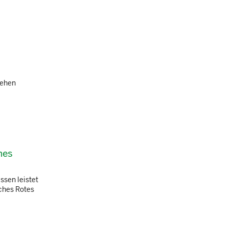
gehen
nes
ssen leistet
ches Rotes