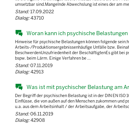
umsetzbar sind.Mangelnde Abwechslung ist eines der am meist
Stand:
17.09.2022
Dialog:
43710
Woran kann ich psychische Belastungen
Hinweise für psychische Belastungen können folgende sein:h
Arbeits-/Produktionsergebnissenhäufige Unfälle bzw. Beina
BeschwerdenUnzufriedenheit der BeschäftigtenEs gibt bei p
bspw. beim Lärm. Einige Verfahren be ...
Stand:
07.11.2019
Dialog:
42913
Was ist mit psychischer Belastung am A
Der Begriff der psychischen Belastung ist in der DIN EN ISO 
Einflüsse, die von außen auf den Menschen zukommen und psy
u.a. aus dem Arbeitsinhalt / der Arbeitsaufgabe, der Arbeit
Stand:
06.11.2019
Dialog:
42908