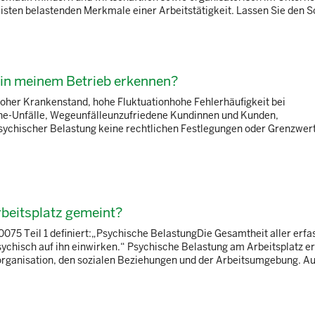
en belastenden Merkmale einer Arbeitstätigkeit. Lassen Sie den Schr
 in meinem Betrieb erkennen?
oher Krankenstand, hohe Fluktuationhohe Fehlerhäufigkeit bei
he-Unfälle, Wegeunfälleunzufriedene Kundinnen und Kunden,
sychischer Belastung keine rechtlichen Festlegungen oder Grenzwert
rbeitsplatz gemeint?
10075 Teil 1 definiert:„Psychische BelastungDie Gesamtheit aller erf
chisch auf ihn einwirken.“ Psychische Belastung am Arbeitsplatz er
sorganisation, den sozialen Beziehungen und der Arbeitsumgebung. Auc