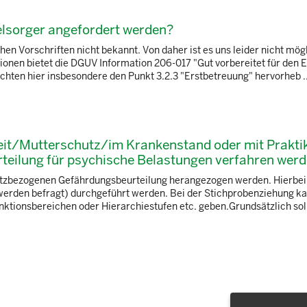
elsorger angefordert werden?
en Vorschriften nicht bekannt. Von daher ist es uns leider nicht mögl
onen bietet die DGUV Information 206-017 "Gut vorbereitet für den Er
hten hier insbesondere den Punkt 3.2.3 "Erstbetreuung" hervorheb ..
nzeit/Mutterschutz/im Krankenstand oder mit Prakti
rteilung für psychische Belastungen verfahren wer
atzbezogenen Gefährdungsbeurteilung herangezogen werden. Hierbe
werden befragt) durchgeführt werden. Bei der Stichprobenziehung ka
nktionsbereichen oder Hierarchiestufen etc. geben.Grundsätzlich soll