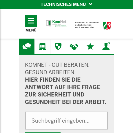
TECHNISCHES MENÜ
TECHNISCHES
MENÜ
MENÜ
SUCHMASKE
KOMNET - GUT BERATEN.
GESUND ARBEITEN.
HIER FINDEN SIE DIE
ANTWORT AUF IHRE FRAGE
ZUR SICHERHEIT UND
GESUNDHEIT BEI DER ARBEIT.
Suche