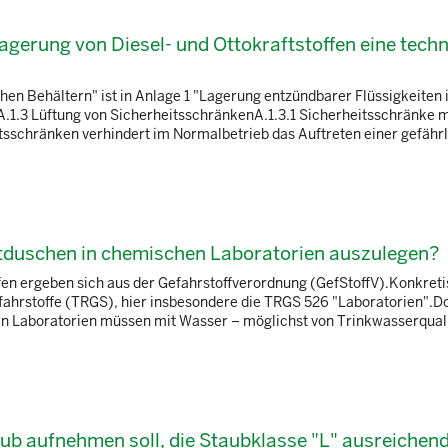
Lagerung von Diesel- und Ottokraftstoffen eine tech
hen Behältern" ist in Anlage 1 "Lagerung entzündbarer Flüssigkeiten 
.1.3 Lüftung von SicherheitsschränkenA.1.3.1 Sicherheitsschränke m
itsschränken verhindert im Normalbetrieb das Auftreten einer gefähr
duschen in chemischen Laboratorien auszulegen?
n ergeben sich aus der Gefahrstoffverordnung (GefStoffV).Konkreti
ahrstoffe (TRGS), hier insbesondere die TRGS 526 "Laboratorien".Do
In Laboratorien müssen mit Wasser – möglichst von Trinkwasserquali
aub aufnehmen soll, die Staubklasse "L" ausreichen