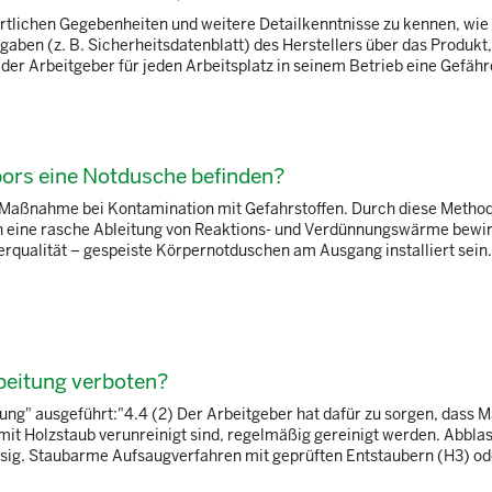
rtlichen Gegebenheiten und weitere Detailkenntnisse zu kennen, wie 
aben (z. B. Sicherheitsdatenblatt) des Herstellers über das Produkt,
r Arbeitgeber für jeden Arbeitsplatz in seinem Betrieb eine Gefährd
ors eine Notdusche befinden?
te Maßnahme bei Kontamination mit Gefahrstoffen. Durch diese Metho
h eine rasche Ableitung von Reaktions- und Verdünnungswärme bewirk
qualität – gespeiste Körpernotduschen am Ausgang installiert sein. 
beitung verboten?
gung" ausgeführt:"4.4 (2) Der Arbeitgeber hat dafür zu sorgen, dass 
mit Holzstaub verunreinigt sind, regelmäßig gereinigt werden. Abbla
sig. Staubarme Aufsaugverfahren mit geprüften Entstaubern (H3) oder