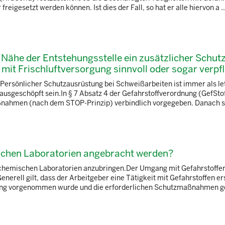
eigesetzt werden können. Ist dies der Fall, so hat er alle hiervon a ..
 Nähe der Entstehungsstelle ein zusätzlicher Schut
it Frischluftversorgung sinnvoll oder sogar verpf
 Persönlicher Schutzausrüstung bei Schweißarbeiten ist immer als let
sgeschöpft sein.In § 7 Absatz 4 der Gefahrstoffverordnung (GefStof
ahmen (nach dem STOP-Prinzip) verbindlich vorgegeben. Danach sind
chen Laboratorien angebracht werden?
 chemischen Laboratorien anzubringen.Der Umgang mit Gefahrstoffen
erell gilt, dass der Arbeitgeber eine Tätigkeit mit Gefahrstoffen er
ung vorgenommen wurde und die erforderlichen Schutzmaßnahmen ge