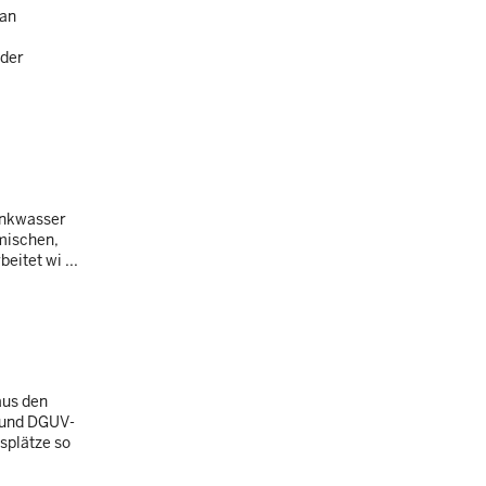
 an
 der
rinkwasser
mischen,
itet wi ...
aus den
" und DGUV-
splätze so