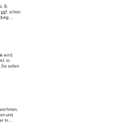
z. B.
 ggf. schon
ung ...
de wird
t. In
Sie sollen
Maschinen,
sen und
 In ...