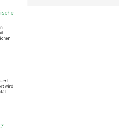
nische
in
it
lichen
siert
rt wird
tät –
d?