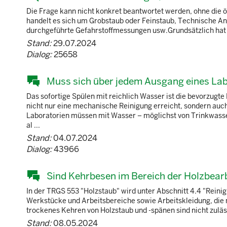
Die Frage kann nicht konkret beantwortet werden, ohne die ö
handelt es sich um Grobstaub oder Feinstaub, Technische Ang
durchgeführte Gefahrstoffmessungen usw.Grundsätzlich hat de
Stand:
29.07.2024
Dialog:
25658
Muss sich über jedem Ausgang eines Lab
Das sofortige Spülen mit reichlich Wasser ist die bevorzug
nicht nur eine mechanische Reinigung erreicht, sondern auc
Laboratorien müssen mit Wasser – möglichst von Trinkwasser
al ...
Stand:
04.07.2024
Dialog:
43966
Sind Kehrbesen im Bereich der Holzbear
In der TRGS 553 "Holzstaub" wird unter Abschnitt 4.4 "Reini
Werkstücke und Arbeitsbereiche sowie Arbeitskleidung, die 
trockenes Kehren von Holzstaub und -spänen sind nicht zuläs
Stand:
08.05.2024