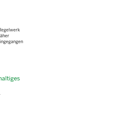
 Regelwerk
näher
 eingegangen
haltiges
-