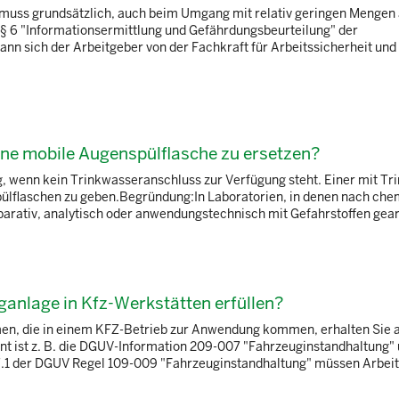
 muss grundsätzlich, auch beim Umgang mit relativ geringen Mengen
§ 6 "Informationsermittlung und Gefährdungsbeurteilung" der
ann sich der Arbeitgeber von der Fachkraft für Arbeitssicherheit und
eine mobile Augenspülflasche zu ersetzen?
g, wenn kein Trinkwasseranschluss zur Verfügung steht. Einer mit T
pülflaschen zu geben.Begründung:In Laboratorien, in denen nach che
rativ, analytisch oder anwendungstechnisch mit Gefahrstoffen gearbe
nlage in Kfz-Werkstätten erfüllen?
n, die in einem KFZ-Betrieb zur Anwendung kommen, erhalten Sie 
nt ist z. B. die DGUV-Information 209-007 "Fahrzeuginstandhaltung
1 der DGUV Regel 109-009 "Fahrzeuginstandhaltung" müssen Arbeit