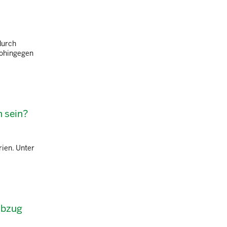
durch
wohingegen
n sein?
rien. Unter
abzug