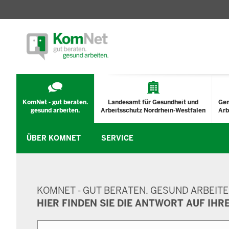
TECHNISCHES
MENÜ
KomNet - gut beraten.
Landesamt für Gesundheit und
Ge
gesund arbeiten.
Arbeitsschutz Nordrhein-Westfalen
Arb
ÜBER KOMNET
SERVICE
SUCHMASKE
KOMNET - GUT BERATEN. GESUND ARBEITE
HIER FINDEN SIE DIE ANTWORT AUF IHR
Suche