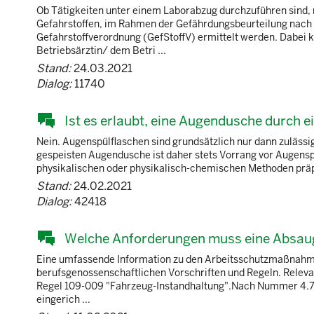
Ob Tätigkeiten unter einem Laborabzug durchzuführen sind,
Gefahrstoffen, im Rahmen der Gefährdungsbeurteilung nach 
Gefahrstoffverordnung (GefStoffV) ermittelt werden. Dabei k
Betriebsärztin/ dem Betri ...
Stand:
24.03.2021
Dialog:
11740
Ist es erlaubt, eine Augendusche durch 
Nein. Augenspülflaschen sind grundsätzlich nur dann zulässi
gespeisten Augendusche ist daher stets Vorrang vor Augens
physikalischen oder physikalisch-chemischen Methoden präpa
Stand:
24.02.2021
Dialog:
42418
Welche Anforderungen muss eine Absauga
Eine umfassende Information zu den Arbeitsschutzmaßnahme
berufsgenossenschaftlichen Vorschriften und Regeln. Releva
Regel 109-009 "Fahrzeug-Instandhaltung".Nach Nummer 4.7.
eingerich ...