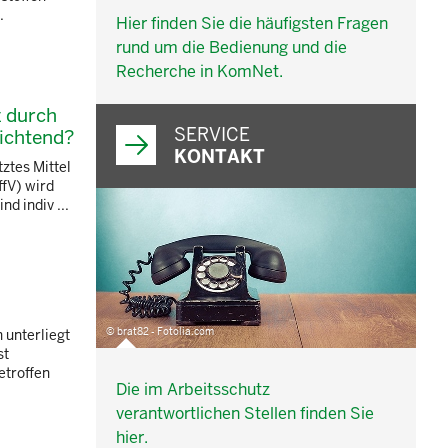
.
Hier finden Sie die häufigsten Fragen
rund um die Bedienung und die
Recherche in KomNet.
z durch
SERVICE
lichtend?
KONTAKT
ztes Mittel
fV) wird
 indiv ...
© brat82 - Fotolia.com
 unterliegt
st
troffen
Die im Arbeitsschutz
verantwortlichen Stellen finden Sie
hier.