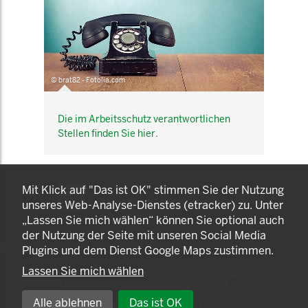
© brat82 - Fotolia.com
Die im Arbeitsschutz verantwortlichen
Stellen finden Sie hier.
KOMNET
Mit Klick auf "Das ist OK" stimmen Sie der Nutzung
GUT BERATEN. GESUND
unseres Web-Analyse-Dienstes (etracker) zu. Unter
ARBEITEN.
„Lassen Sie mich wählen“ können Sie optional auch
der Nutzung der Seite mit unseren Social Media
Plugins und dem Dienst Google Maps zustimmen.
Lassen Sie mich wählen
© 2025 LANDESAMT FÜR GESUNDHEIT UND
ARBEITSSCHUTZ NORDRHEIN-WESTFALEN
Alle ablehnen
Das ist OK
EINSTELLUNGEN ZUR PRIVATSPHÄRE