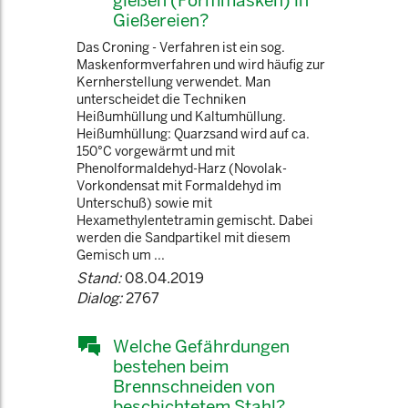
gießen (Formmasken) in
Gießereien?
Das Croning - Verfahren ist ein sog.
Maskenformverfahren und wird häufig zur
Kernherstellung verwendet. Man
unterscheidet die Techniken
Heißumhüllung und Kaltumhüllung.
Heißumhüllung: Quarzsand wird auf ca.
150°C vorgewärmt und mit
Phenolformaldehyd-Harz (Novolak-
Vorkondensat mit Formaldehyd im
Unterschuß) sowie mit
Hexamethylentetramin gemischt. Dabei
werden die Sandpartikel mit diesem
Gemisch um ...
Stand:
08.04.2019
Dialog:
2767
Welche Gefährdungen
bestehen beim
Brennschneiden von
beschichtetem Stahl?