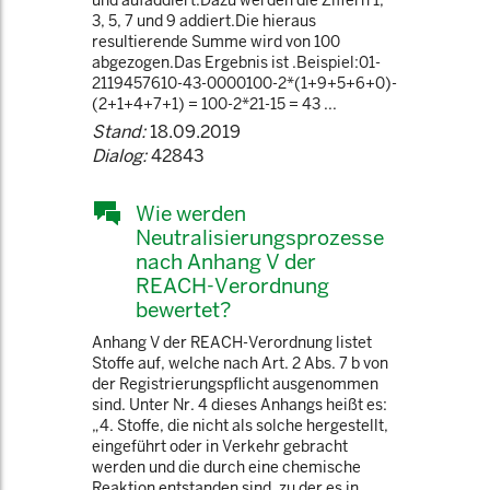
und aufaddiert.Dazu werden die Ziffern 1,
3, 5, 7 und 9 addiert.Die hieraus
resultierende Summe wird von 100
abgezogen.Das Ergebnis ist .Beispiel:01-
2119457610-43-0000100-2*(1+9+5+6+0)-
(2+1+4+7+1) = 100-2*21-15 = 43 ...
Stand:
18.09.2019
Dialog:
42843
Wie werden
Neutralisierungsprozesse
nach Anhang V der
REACH-Verordnung
bewertet?
Anhang V der REACH-Verordnung listet
Stoffe auf, welche nach Art. 2 Abs. 7 b von
der Registrierungspflicht ausgenommen
sind. Unter Nr. 4 dieses Anhangs heißt es:
„4. Stoffe, die nicht als solche hergestellt,
eingeführt oder in Verkehr gebracht
werden und die durch eine chemische
Reaktion entstanden sind, zu der es in