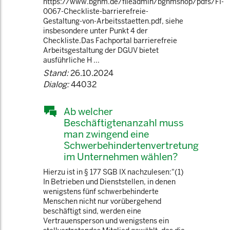
https://www.bghm.de/fileadmin/bghmshop/pdfs/FI-
0067-Checkliste-barrierefreie-
Gestaltung-von-Arbeitsstaetten.pdf, siehe
insbesondere unter Punkt 4 der
Checkliste.Das Fachportal barrierefreie
Arbeitsgestaltung der DGUV bietet
ausführliche H ...
Stand:
26.10.2024
Dialog:
44032
Ab welcher
Beschäftigtenanzahl muss
man zwingend eine
Schwerbehindertenvertretung
im Unternehmen wählen?
Hierzu ist in § 177 SGB IX nachzulesen:"(1)
In Betrieben und Dienststellen, in denen
wenigstens fünf schwerbehinderte
Menschen nicht nur vorübergehend
beschäftigt sind, werden eine
Vertrauensperson und wenigstens ein