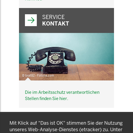
SERVICE
KONTAKT
© brat82 - Fotolia.com
Die im Arbeitsschutz verantwortlichen
Stellen finden Sie hier.
KOMNET
Mit Klick auf "Das ist OK" stimmen Sie der Nutzung
GUT BERATEN. GESUND
unseres Web-Analyse-Dienstes (etracker) zu. Unter