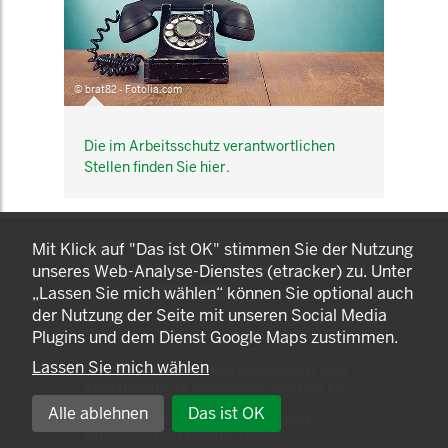
© brat82 - Fotolia.com
Die im Arbeitsschutz verantwortlichen
Stellen finden Sie hier.
KOMNET
Mit Klick auf "Das ist OK" stimmen Sie der Nutzung
GUT BERATEN. GESUND
unseres Web-Analyse-Dienstes (etracker) zu. Unter
ARBEITEN.
„Lassen Sie mich wählen“ können Sie optional auch
der Nutzung der Seite mit unseren Social Media
Plugins und dem Dienst Google Maps zustimmen.
Lassen Sie mich wählen
© 2025 LANDESAMT FÜR GESUNDHEIT UND
ARBEITSSCHUTZ NORDRHEIN-WESTFALEN
Alle ablehnen
Das ist OK
EINSTELLUNGEN ZUR PRIVATSPHÄRE
IMPRESSUM
DATENSCHUTZ
AGB