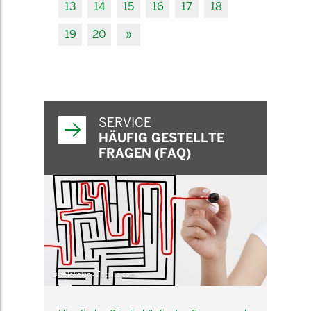
13
14
15
16
17
18
19
20
»
SERVICE
HÄUFIG GESTELLTE
FRAGEN (FAQ)
© belekekin - Fotolia.com