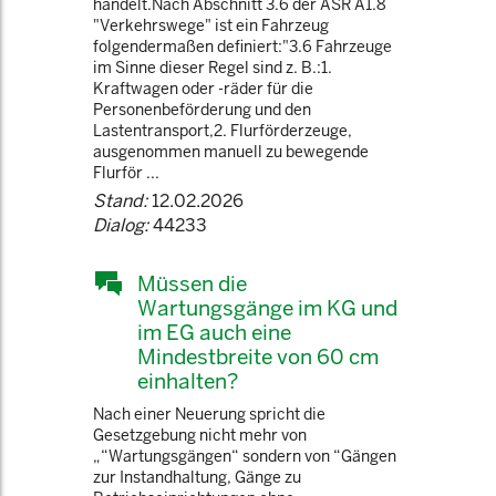
handelt.Nach Abschnitt 3.6 der ASR A1.8
"Verkehrswege" ist ein Fahrzeug
folgendermaßen definiert:"3.6 Fahrzeuge
im Sinne dieser Regel sind z. B.:1.
Kraftwagen oder -räder für die
Personenbeförderung und den
Lastentransport,2. Flurförderzeuge,
ausgenommen manuell zu bewegende
Flurför ...
Stand:
12.02.2026
Dialog:
44233
Müssen die
Wartungsgänge im KG und
im EG auch eine
Mindestbreite von 60 cm
einhalten?
Nach einer Neuerung spricht die
Gesetzgebung nicht mehr von
„“Wartungsgängen“ sondern von “Gängen
zur Instandhaltung, Gänge zu