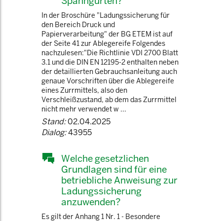
Spanngurten?
In der Broschüre "Ladungssicherung für
den Bereich Druck und
Papierverarbeitung" der BG ETEM ist auf
der Seite 41 zur Ablegereife Folgendes
nachzulesen:"Die Richtlinie VDI 2700 Blatt
3.1 und die DIN EN 12195-2 enthalten neben
der detaillierten Gebrauchsanleitung auch
genaue Vorschriften über die Ablegereife
eines Zurrmittels, also den
Verschleißzustand, ab dem das Zurrmittel
nicht mehr verwendet w ...
Stand:
02.04.2025
Dialog:
43955
Welche gesetzlichen
Grundlagen sind für eine
betriebliche Anweisung zur
Ladungssicherung
anzuwenden?
Es gilt der Anhang 1 Nr. 1 - Besondere