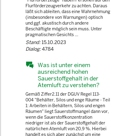
"Flurförderzeuge" haben Personen auf den
Flurförderzeugverkehr zu achten. Daraus
läßt sich ableiten, dass eine Wahrnehmung
(insbesondere von Warnungen) optisch
und ggf. akustisch durch andere
Beschäftigte möglich sein muss. Unter
pragmatischen Gesichts ...
Stand:
15.10.2023
Dialog:
4784
Was ist unter einem
ausreichend hohen
Sauerstoffgehalt in der
Atemluft zu verstehen?
Gemäß Ziffer2.11 der DGUV Regel 113-
004 "Behälter, Silos und enge Räume - Teil
1: Arbeiten in Behältern, Silos und engen
Räumen" liegt Sauerstoffmangel dann vor,
wenn die Sauerstoffkonzentration
niedriger ist als der Sauerstoffgehalt der
natürlichen Atemluft von 20,9 %. Hierbei
handelt es sich aber zunächst um eine