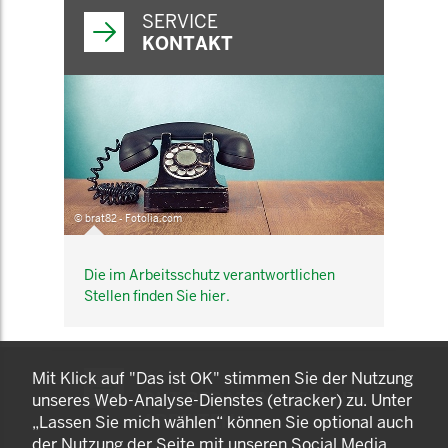
SERVICE
KONTAKT
© brat82 - Fotolia.com
Die im Arbeitsschutz verantwortlichen
Stellen finden Sie hier.
KOMNET
Mit Klick auf "Das ist OK" stimmen Sie der Nutzung
GUT BERATEN. GESUND
unseres Web-Analyse-Dienstes (etracker) zu. Unter
ARBEITEN.
„Lassen Sie mich wählen“ können Sie optional auch
der Nutzung der Seite mit unseren Social Media