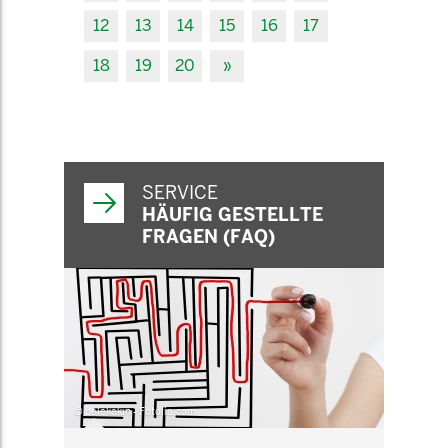
12
13
14
15
16
17
18
19
20
»
SERVICE
HÄUFIG GESTELLTE
FRAGEN (FAQ)
© belekekin - Fotolia.com