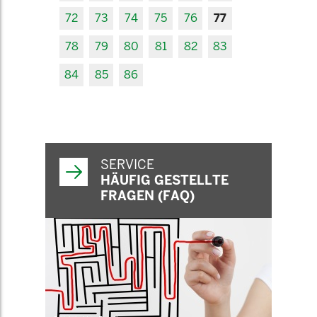
72
73
74
75
76
77
78
79
80
81
82
83
84
85
86
SERVICE
HÄUFIG GESTELLTE
FRAGEN (FAQ)