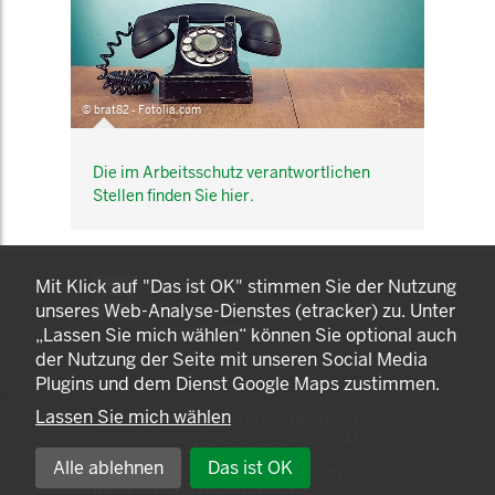
© brat82 - Fotolia.com
Die im Arbeitsschutz verantwortlichen
Stellen finden Sie hier.
KOMNET
Mit Klick auf "Das ist OK" stimmen Sie der Nutzung
GUT BERATEN. GESUND
unseres Web-Analyse-Dienstes (etracker) zu. Unter
ARBEITEN.
„Lassen Sie mich wählen“ können Sie optional auch
der Nutzung der Seite mit unseren Social Media
Plugins und dem Dienst Google Maps zustimmen.
Lassen Sie mich wählen
© 2025 LANDESAMT FÜR GESUNDHEIT UND
ARBEITSSCHUTZ NORDRHEIN-WESTFALEN
Alle ablehnen
Das ist OK
EINSTELLUNGEN ZUR PRIVATSPHÄRE
IMPRESSUM
DATENSCHUTZ
AGB