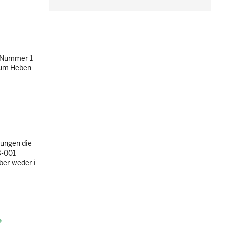
r Nummer 1
zum Heben
gungen die
8-001
ber weder i
?