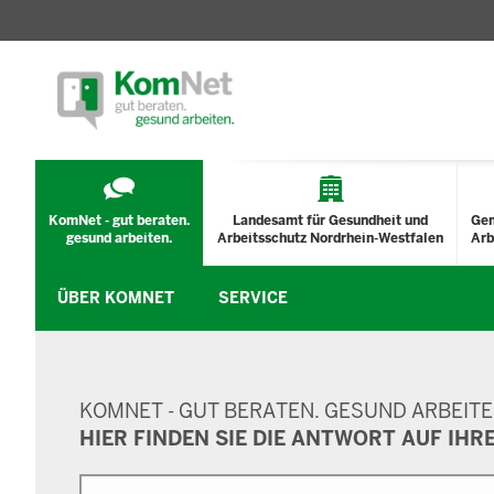
TECHNISCHES
MENÜ
KomNet - gut beraten.
Landesamt für Gesundheit und
Ge
gesund arbeiten.
Arbeitsschutz Nordrhein-Westfalen
Arb
ÜBER KOMNET
SERVICE
SUCHMASKE
KOMNET - GUT BERATEN. GESUND ARBEITE
HIER FINDEN SIE DIE ANTWORT AUF IHR
Suche