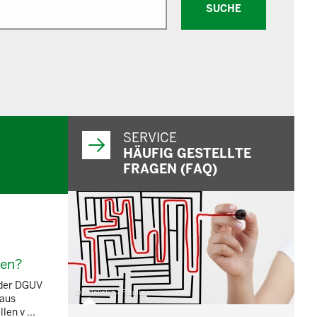
SUCHE
SERVICE
HÄUFIG GESTELLTE
FRAGEN (FAQ)
den?
 der DGUV
© belekekin - Fotolia.com
 aus
en v ...