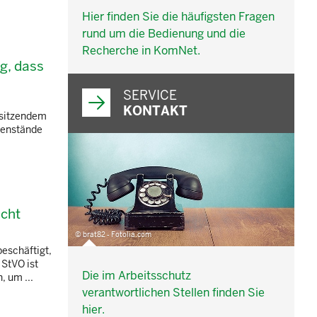
Hier finden Sie die häufigsten Fragen
rund um die Bedienung und die
Recherche in KomNet.
g, dass
SERVICE
KONTAKT
fsitzendem
genstände
icht
© brat82 - Fotolia.com
eschäftigt,
StVO ist
Die im Arbeitsschutz
, um ...
verantwortlichen Stellen finden Sie
hier.