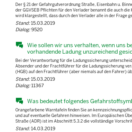
Der § 21 der Gefahrgutverordnung Straße, Eisenbahn u. Binne
der GGVSEB Pflichten für den Verlader benannt die auch di
wird klargestellt, dass durch den Verlader alle in der Frage g
Stand:
15.03.2019
Dialog:
9520
Wie sollen wir uns verhalten, wenn uns b
vorhandende Ladung unzureichend gesich
Bei der Verantwortung für die Ladungssicherung unterschei
Absender und der Frachtführer für die Ladungssicherung ve
(HGB) auf den Frachtführer (aber niemals auf den Fahrer) übe
Stand:
15.03.2019
Dialog:
11367
Was bedeutet folgendes Gefahrstoffsym
Orangefarbene Warntafeln finden Sie an kennzeichnungspflich
und auf eventuelle Gefahren hinweisen. Im Europäischen Übe
Straße (ADR) ist im Abschnitt 5.3.2 die vollständige Vorschr
Stand:
14.03.2019