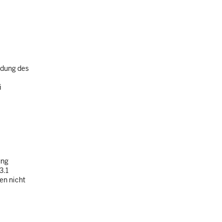
adung des
i
ung
3.1
en nicht