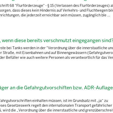
schrift 68 "Flurförderzeuge" - § 15 (Verlassen des Flurförderzeuges) a
sorgen, dass dieses kein Hindernis auf Verkehrs- und Fluchtwegen bil
ichtungen, die jederzeit erreichbar sein müssen, zugänglich ble ...
, wenn diese bereits verschmutzt eingegangen sind
este bei Tanks werden in der "Verordnung über die innerstaatliche un
er Straße, mit Eisenbahnen und auf Binnengewässern (Gefahrgutver
er Befüller wie auch weitere Personen als verantwortlich für das V
räger an die Gefahrgutvorschiften bzw. ADR-Auflag
fahrgutvorschriften einhalten müssen, ist im Grundsatz mit „ja“ zu
eses Gesetzeswerk regelt den internationalen Transport gefährlicher
 wird die „Verordnung über die innerstaatliche und grenzüberschre