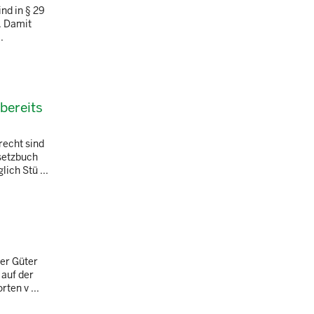
nd in § 29
. Damit
.
bereits
recht sind
setzbuch
ich Stü ...
her Güter
 auf der
ten v ...