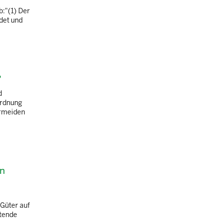
b:"(1) Der
det und
?
d
ordnung
ermeiden
en
 Güter auf
itende