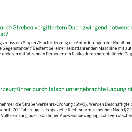
 durch Streben vergittertem Dach zwingend notwendi
ist?
ngs muss ein Stapler/Flurförderzeug die Anforderungen der Richtlinie
de Gegenstände":"Besteht bei einer selbstfahrenden Maschine mit au
anderen mitfahrenden Personen ein Risiko durch herabfallende Ge
ahrzeugführer durch falsch untergebrachte Ladung n
ilnehmer die Straßenverkehrs-Ordnung (StVO). Werden Beschäftigte b
hrift 70 "Fahrzeuge" als spezielle Rechtsnorm zu nennen.Nach § 22 
ei Vollbremsung oder plötzlicher Ausweichbewegung nicht verrutschen