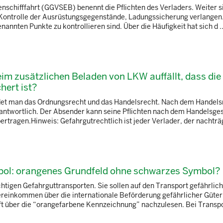
nschifffahrt (GGVSEB) benennt die Pflichten des Verladers. Weiter si
e Kontrolle der Ausrüstungsgegenstände, Ladungssicherung verlangen
enannten Punkte zu kontrollieren sind. Über die Häufigkeit hat sich d ..
eim zusätzlichen Beladen von LKW auffällt, dass die 
ert ist?
det man das Ordnungsrecht und das Handelsrecht. Nach dem Handels
rantwortlich. Der Absender kann seine Pflichten nach dem Handelsge
rtragen.Hinweis: Gefahrgutrechtlich ist jeder Verlader, der nachträgl
bol: orangenes Grundfeld ohne schwarzes Symbol?
tigen Gefahrguttransporten. Sie sollen auf den Transport gefährlic
reinkommen über die internationale Beförderung gefährlicher Güter
ift über die “orangefarbene Kennzeichnung” nachzulesen. Bei Transpor