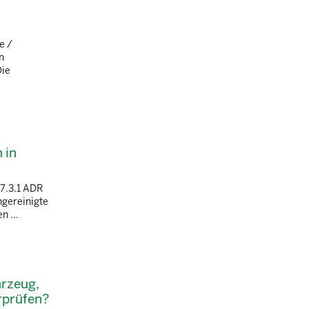
e /
n
Die
 in
 7.3.1 ADR
ngereinigte
n ...
hrzeug,
erprüfen?