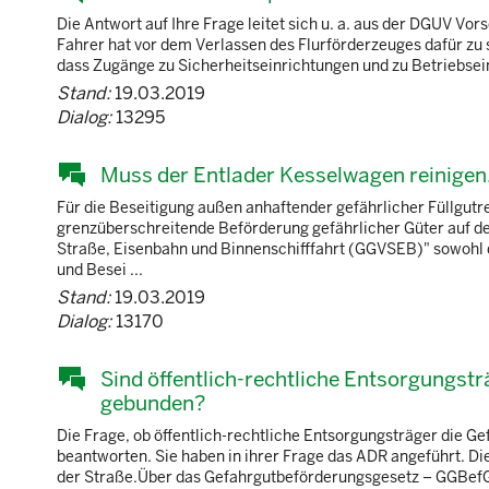
Die Antwort auf Ihre Frage leitet sich u. a. aus der DGUV Vor
Fahrer hat vor dem Verlassen des Flurförderzeuges dafür zu 
dass Zugänge zu Sicherheitseinrichtungen und zu Betriebseinr
Stand:
19.03.2019
Dialog:
13295
Muss der Entlader Kesselwagen reinigen
Für die Beseitigung außen anhaftender gefährlicher Füllgutr
grenzüberschreitende Beförderung gefährlicher Güter auf d
Straße, Eisenbahn und Binnenschifffahrt (GGVSEB)" sowohl d
und Besei ...
Stand:
19.03.2019
Dialog:
13170
Sind öffentlich-rechtliche Entsorgungst
gebunden?
Die Frage, ob öffentlich-rechtliche Entsorgungsträger die Ge
beantworten. Sie haben in ihrer Frage das ADR angeführt. Di
der Straße.Über das Gefahrgutbeförderungsgesetz – GGBefG,