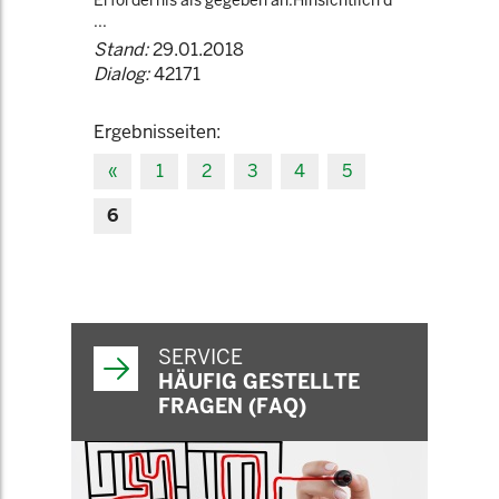
Erfordernis als gegeben an.Hinsichtlich d
...
Stand:
29.01.2018
Dialog:
42171
Ergebnisseiten:
«
1
2
3
4
5
6
SERVICE
HÄUFIG GESTELLTE
FRAGEN (FAQ)