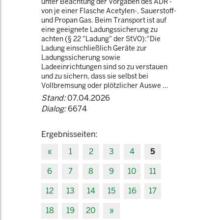
unter Beachtung der Vorgaben des ADR -
von je einer Flasche Acetylen-, Sauerstoff-
und Propan Gas. Beim Transport ist auf
eine geeignete Ladungssicherung zu
achten (§ 22 "Ladung" der StVO):"Die
Ladung einschließlich Geräte zur
Ladungssicherung sowie
Ladeeinrichtungen sind so zu verstauen
und zu sichern, dass sie selbst bei
Vollbremsung oder plötzlicher Auswe ...
Stand:
07.04.2026
Dialog:
6674
Ergebnisseiten:
«
1
2
3
4
5
6
7
8
9
10
11
12
13
14
15
16
17
18
19
20
»