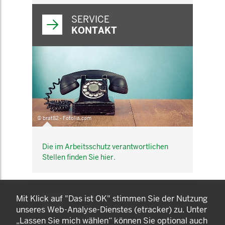
SERVICE
KONTAKT
© brat82 - Fotolia.com
Die im Arbeitsschutz verantwortlichen
Stellen finden Sie hier.
KOMNET
Mit Klick auf "Das ist OK" stimmen Sie der Nutzung
GUT BERATEN. GESUND
unseres Web-Analyse-Dienstes (etracker) zu. Unter
ARBEITEN.
„Lassen Sie mich wählen“ können Sie optional auch