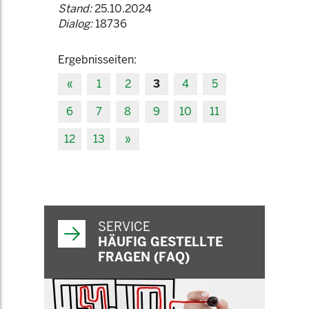
Stand:
25.10.2024
Dialog:
18736
Ergebnisseiten:
«
1
2
3
4
5
6
7
8
9
10
11
12
13
»
SERVICE
HÄUFIG GESTELLTE
FRAGEN (FAQ)