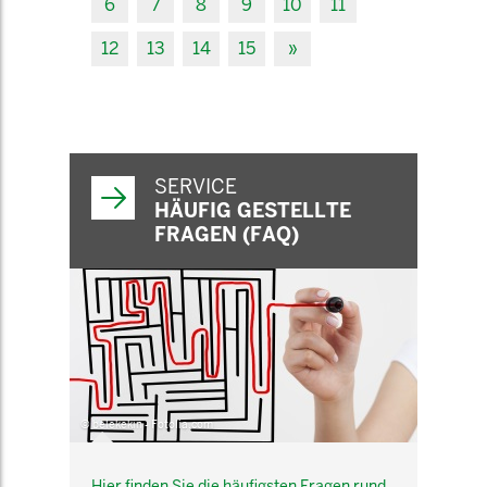
6
7
8
9
10
11
12
13
14
15
»
SERVICE
HÄUFIG GESTELLTE
FRAGEN (FAQ)
© belekekin - Fotolia.com
Hier finden Sie die häufigsten Fragen rund