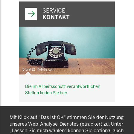
SERVICE
KONTAKT
© brat82 - Fotolia.com
Die im Arbeitsschutz verantwortlichen
Stellen finden Sie hier.
KOMNET
Mit Klick auf "Das ist OK" stimmen Sie der Nutzung
GUT BERATEN. GESUND
unseres Web-Analyse-Dienstes (etracker) zu. Unter
ARBEITEN.
„Lassen Sie mich wählen“ können Sie optional auch