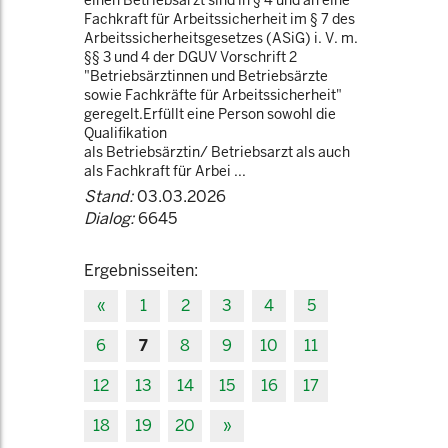
einen Betriebsarzt sind in § 4 und an eine
Fachkraft für Arbeitssicherheit im § 7 des
Arbeitssicherheitsgesetzes (ASiG) i. V. m.
§§ 3 und 4 der DGUV Vorschrift 2
"Betriebsärztinnen und Betriebsärzte
sowie Fachkräfte für Arbeitssicherheit"
geregelt.Erfüllt eine Person sowohl die
Qualifikation
als Betriebsärztin/ Betriebsarzt als auch
als Fachkraft für Arbei ...
Stand:
03.03.2026
Dialog:
6645
Ergebnisseiten:
«
1
2
3
4
5
6
7
8
9
10
11
12
13
14
15
16
17
18
19
20
»