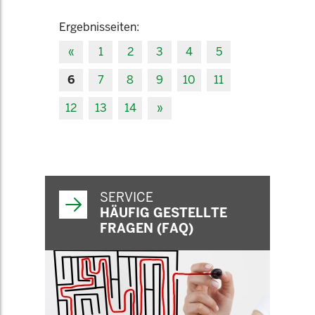
Ergebnisseiten:
«
1
2
3
4
5
6
7
8
9
10
11
12
13
14
»
SERVICE
HÄUFIG GESTELLTE
FRAGEN (FAQ)