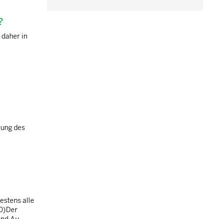
?
 daher in
.
rung des
estens alle
10)Der