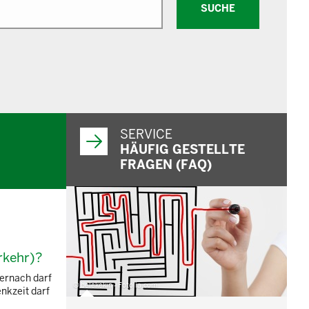
SUCHE
SERVICE
HÄUFIG GESTELLTE
FRAGEN (FAQ)
rkehr)?
ernach darf
© belekekin - Fotolia.com
nkzeit darf