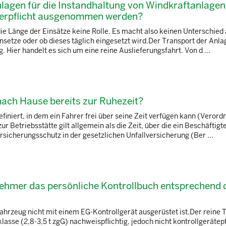
lagen für die Instandhaltung von Windkraftanlagen
iberpflicht ausgenommen werden?
ie Länge der Einsätze keine Rolle. Es macht also keinen Unterschied 
setze oder ob dieses täglich eingesetzt wird.Der Transport der Anla
. Hier handelt es sich um eine reine Auslieferungsfahrt. Von d ...
nach Hause bereits zur Ruhezeit?
finiert, in dem ein Fahrer frei über seine Zeit verfügen kann (Veror
r Betriebsstätte gilt allgemein als die Zeit, über die ein Beschäftigte
rsicherungsschutz in der gesetzlichen Unfallversicherung (Ber ...
nehmer das persönliche Kontrollbuch entsprechend 
ahrzeug nicht mit einem EG-Kontrollgerät ausgerüstet ist.Der reine 
se (2,8-3,5 t zgG) nachweispflichtig, jedoch nicht kontrollgerätepfl