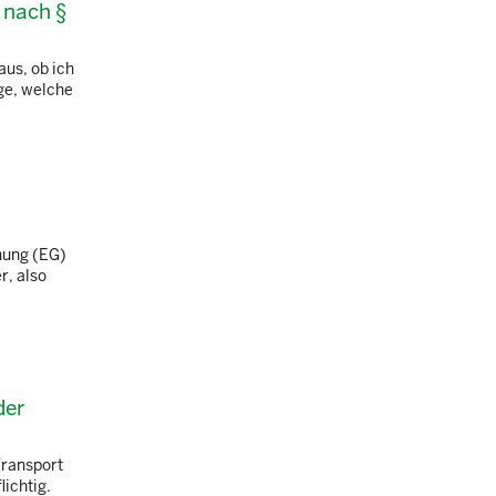
 nach §
aus, ob ich
ge, welche
dnung (EG)
r, also
der
Transport
ichtig.