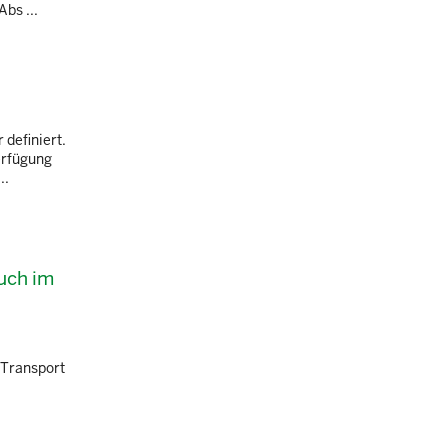
bs ...
 definiert.
erfügung
..
auch im
 Transport