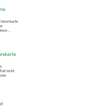
rma
 Fahrerkarte
ie
enn ...
hrekarte
en
all nicht
eine
nd