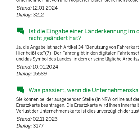
Unternehmer hat von allen kopierten Daten Sicherheitskopien
Stand:
12.01.2024
Dialog:
3212
Ist die Eingabe einer Länderkennung im d
nicht geändert hat?
Ja, die Angabe ist nach Artikel 34 "Benutzung von Fahrerka
Hier heißt es:"(7) Der Fahrer gibt in den digitalen Fahrtensc
und das Symbol des Landes, in dem er seine tägliche Arbeitsze
Stand:
10.01.2024
Dialog:
15589
Was passiert, wenn die Unternehmenskart
Sie können bei der ausgebenden Stelle (in NRW online auf den
Ersatzkarte beantragen. Die Ersatzkarte wird Ihnen innerhal
Verlust der Unternehmenskarte ist dies unverzüglich der zust
Stand:
02.11.2023
Dialog:
3177