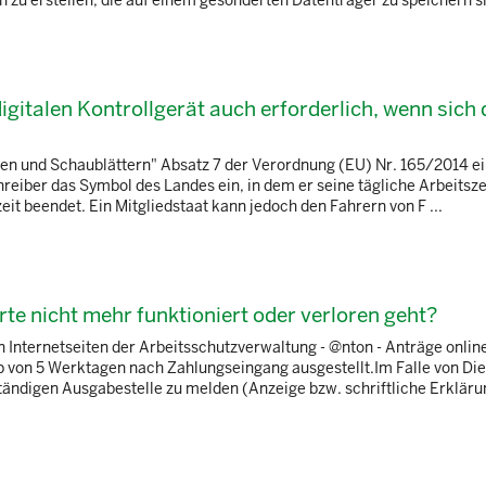
 zu erstellen, die auf einem gesonderten Datenträger zu speichern si
igitalen Kontrollgerät auch erforderlich, wenn sich
rten und Schaublättern" Absatz 7 der Verordnung (EU) Nr. 165/2014 e
hreiber das Symbol des Landes ein, in dem er seine tägliche Arbeitsze
it beendet. Ein Mitgliedstaat kann jedoch den Fahrern von F ...
e nicht mehr funktioniert oder verloren geht?
 Internetseiten der Arbeitsschutzverwaltung - @nton - Anträge onlin
b von 5 Werktagen nach Zahlungseingang ausgestellt.Im Falle von Die
ändigen Ausgabestelle zu melden (Anzeige bzw. schriftliche Erklärun