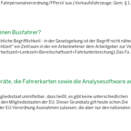
er Fahrpersonalverordnung/FPersV aus.(Verkaufsfahrzeuge: Gem. § 1 A
einen Busfahrer?
iche Begrifflichkeit - in der Gesetzgebung ist der Begriff nicht näher
chtzeit" ein Zeitraum in der ein Arbeitnehmer dem Arbeitgeber zur V
rbeitszeit+Lenkzeit+Bereitschaftszeit+Fahrtunterbrechung).Das Fa .
eräte, die Fahrerkarten sowie die Analysesoftware 
iedsstaat unmittelbar, dass heißt, es gibt keine unterschiedlichen
n Mitgliedsstaaten der EU. Dieser Grundsatz gilt heute schon.Die
der EU-Verordnung Ausnahmen zulassen, die aber nur den nationalen