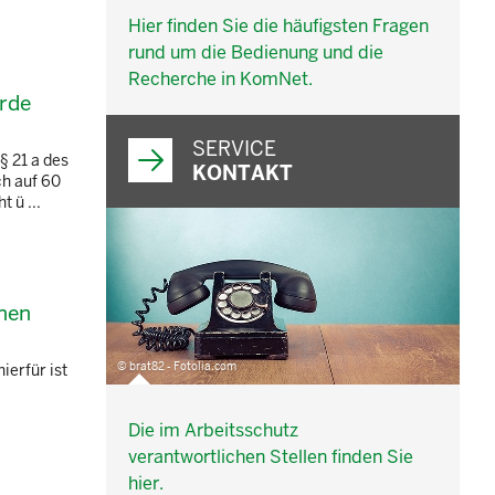
Hier finden Sie die häufigsten Fragen
rund um die Bedienung und die
Recherche in KomNet.
erde
SERVICE
§ 21 a des
KONTAKT
ch auf 60
 ü ...
inen
© brat82 - Fotolia.com
ierfür ist
Die im Arbeitsschutz
verantwortlichen Stellen finden Sie
hier.