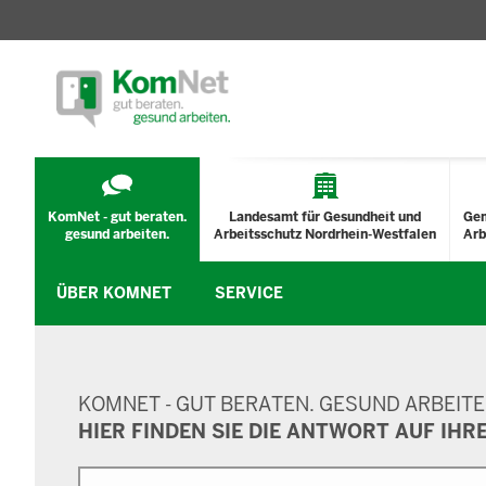
TECHNISCHES
MENÜ
KomNet - gut beraten.
Landesamt für Gesundheit und
Ge
gesund arbeiten.
Arbeitsschutz Nordrhein-Westfalen
Arb
ÜBER KOMNET
SERVICE
SUCHMASKE
KOMNET - GUT BERATEN. GESUND ARBEITE
HIER FINDEN SIE DIE ANTWORT AUF IHR
Suche