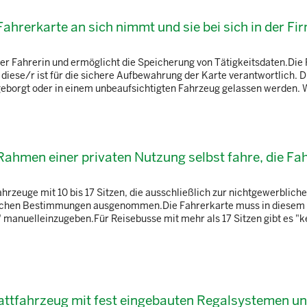
 Fahrerkarte an sich nimmt und sie bei sich in der Fi
/der Fahrerin und ermöglicht die Speicherung von Tätigkeitsdaten.Die
diese/r ist für die sichere Aufbewahrung der Karte verantwortlich. D
geborgt oder in einem unbeaufsichtigten Fahrzeug gelassen werden. W
Rahmen einer privaten Nutzung selbst fahre, die Fa
hrzeuge mit 10 bis 17 Sitzen, die ausschließlich zur nichtgewerblich
ichen Bestimmungen ausgenommen.Die Fahrerkarte muss in diesem F
" manuelleinzugeben.Für Reisebusse mit mehr als 17 Sitzen gibt es "k
ttfahrzeug mit fest eingebauten Regalsystemen u