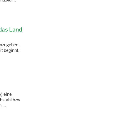
nd.Au ...
 das Land
inzugeben.
it beginnt,
e) eine
bstahl bzw.
 ...