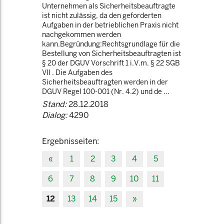
Unternehmen als Sicherheitsbeauftragte
ist nicht zulässig, da den geforderten
Aufgaben in der betrieblichen Praxis nicht
nachgekommen werden
kann.Begründung:Rechtsgrundlage für die
Bestellung von Sicherheitsbeauftragten ist
§ 20 der DGUV Vorschrift 1 i.V.m. § 22 SGB
VII . Die Aufgaben des
Sicherheitsbeauftragten werden in der
DGUV Regel 100-001 (Nr. 4.2) und de ...
Stand:
28.12.2018
Dialog:
4290
Ergebnisseiten:
«
1
2
3
4
5
6
7
8
9
10
11
12
13
14
15
»