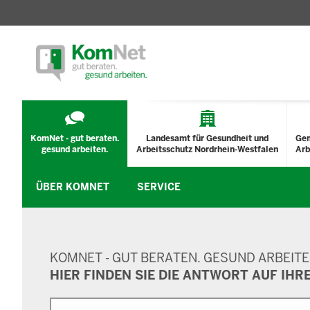
TECHNISCHES
MENÜ
KomNet - gut beraten.
Landesamt für Gesundheit und
Ge
gesund arbeiten.
Arbeitsschutz Nordrhein-Westfalen
Arb
ÜBER KOMNET
SERVICE
SUCHMASKE
KOMNET - GUT BERATEN. GESUND ARBEITE
HIER FINDEN SIE DIE ANTWORT AUF IHR
Suche