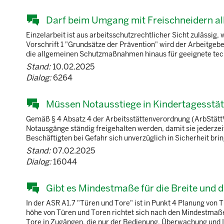
Darf beim Umgang mit Freischneidern al
Einzelarbeit ist aus arbeitsschutzrechtlicher Sicht zuläss
Vorschrift 1 "Grundsätze der Prävention" wird der Arbeitgeber
die allgemeinen Schutzmaßnahmen hinaus für geeignete tec
Stand:
10.02.2025
Dialog:
6264
Müssen Notausstiege in Kindertagesstätt
Gemäß § 4 Absatz 4 der Arbeitsstättenverordnung (ArbStättV
Notausgänge ständig freigehalten werden, damit sie jederzeit
Beschäftigten bei Gefahr sich unverzüglich in Sicherheit bri
Stand:
07.02.2025
Dialog:
16044
Gibt es Mindestmaße für die Breite und d
In der ASR A1.7 "Türen und Tore" ist in Punkt 4 Planung von
höhe von Türen und Toren richtet sich nach den Mindestma
Tore in Zugängen, die nur der Bedienung, Überwachung und In