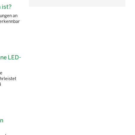
 ist?
rungen an
 erkennbar
ine LED-
ne
rleistet
4
en