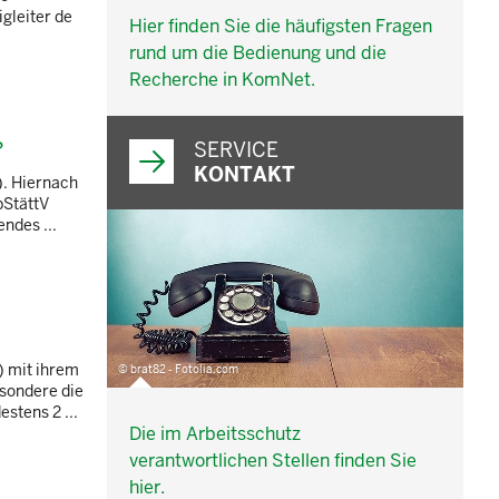
gleiter de
Hier finden Sie die häufigsten Fragen
rund um die Bedienung und die
Recherche in KomNet.
?
SERVICE
KONTAKT
). Hiernach
bStättV
ndes ...
) mit ihrem
© brat82 - Fotolia.com
esondere die
stens 2 ...
Die im Arbeitsschutz
verantwortlichen Stellen finden Sie
hier.