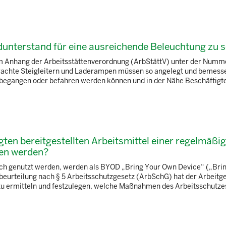
adunterstand für eine ausreichende Beleuchtung zu 
 Anhang der Arbeitsstättenverordnung (ArbStättV) unter der Numme
brachte Steigleitern und Laderampen müssen so angelegt und bemesse
 begangen oder befahren werden können und in der Nähe Beschäftigte
ten bereitgestellten Arbeitsmittel einer regelmäßi
gen werden?
lich genutzt werden, werden als BYOD „Bring Your Own Device“ („Brin
urteilung nach § 5 Arbeitsschutzgesetz (ArbSchG) hat der Arbeitge
zu ermitteln und festzulegen, welche Maßnahmen des Arbeitsschutze