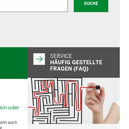
SUCHE
SERVICE
HÄUFIG GESTELLTE
FRAGEN (FAQ)
ein oder
© belekekin - Fotolia.com
kann auch
ne