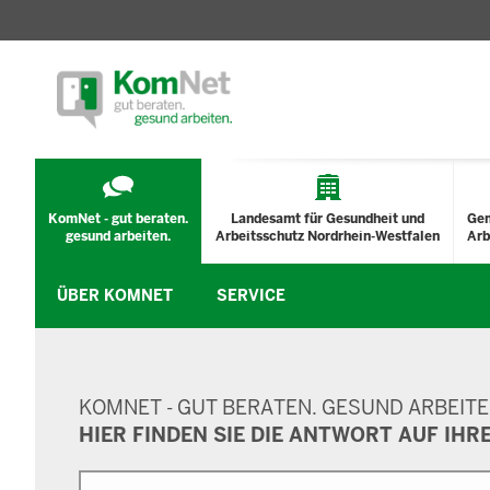
TECHNISCHES
MENÜ
KomNet - gut beraten.
Landesamt für Gesundheit und
Ge
gesund arbeiten.
Arbeitsschutz Nordrhein-Westfalen
Arb
ÜBER KOMNET
SERVICE
SUCHMASKE
KOMNET - GUT BERATEN. GESUND ARBEITE
HIER FINDEN SIE DIE ANTWORT AUF IHR
Suche