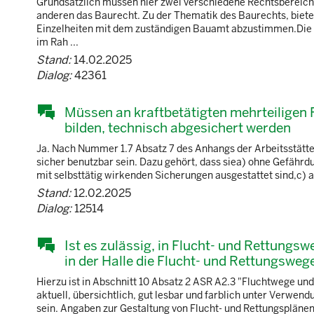
Grundsätzlich müssen hier zwei verschiedene Rechtsbereich
anderen das Baurecht. Zu der Thematik des Baurechts, biete
Einzelheiten mit dem zuständigen Bauamt abzustimmen.Die A
im Rah ...
Stand:
14.02.2025
Dialog:
42361
Müssen an kraftbetätigten mehrteiligen F
bilden, technisch abgesichert werden
Ja. Nach Nummer 1.7 Absatz 7 des Anhangs der Arbeitsstätte
sicher benutzbar sein. Dazu gehört, dass siea) ohne Gefäh
mit selbsttätig wirkenden Sicherungen ausgestattet sind,c) au
Stand:
12.02.2025
Dialog:
12514
Ist es zulässig, in Flucht- und Rettung
in der Halle die Flucht- und Rettungswe
Hierzu ist in Abschnitt 10 Absatz 2 ASR A2.3 "Fluchtwege u
aktuell, übersichtlich, gut lesbar und farblich unter Verwe
sein. Angaben zur Gestaltung von Flucht- und Rettungspläne