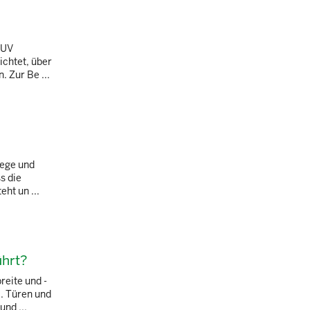
GUV
ichtet, über
 Zur Be ...
wege und
s die
ht un ...
ührt?
reite und -
. Türen und
nd ...