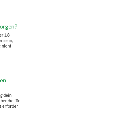
sorgen?
r 1.8
n sein,
 nicht
gen
g dein
ber die für
s erforder