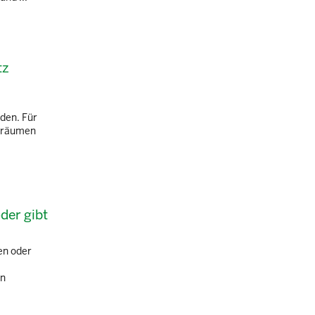
tz
den. Für
deräumen
der gibt
en oder
en