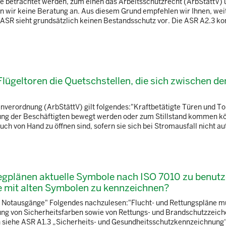
e betrachtet werden, zum einen das Arbeitsschutzrecht (ArbStättV)
n wir keine Beratung an. Aus diesem Grund empfehlen wir Ihnen, wei
SR sieht grundsätzlich keinen Bestandsschutz vor. Die ASR A2.3 kon
lügeltoren die Quetschstellen, die sich zwischen de
nverordnung (ArbStättV) gilt folgendes:"Kraftbetätigte Türen und T
rdung der Beschäftigten bewegt werden oder zum Stillstand kommen k
ch von Hand zu öffnen sind, sofern sie sich bei Stromausfall nicht au
swegplänen aktuelle Symbole nach ISO 7010 zu benut
ge mit alten Symbolen zu kennzeichnen?
nd Notausgänge" Folgendes nachzulesen:"Flucht- und Rettungspläne 
ndung von Sicherheitsfarben sowie von Rettungs- und Brandschutzzeich
n siehe ASR A1.3 „Sicherheits- und Gesundheitsschutzkennzeichnung“