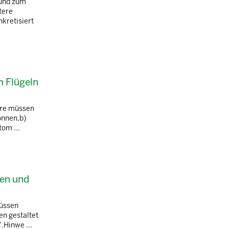
 und zum
tere
kretisiert
n Flügeln
ore müssen
önnen,b)
tom ...
zen und
müssen
en gestaltet
.Hinwe ...