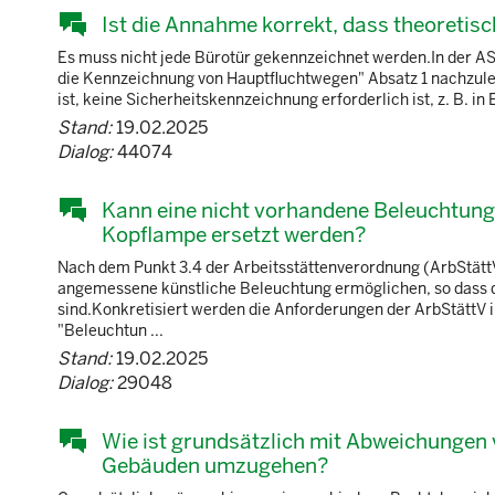
Ist die Annahme korrekt, dass theoretisc
Es muss nicht jede Bürotür gekennzeichnet werden.In der A
die Kennzeichnung von Hauptfluchtwegen" Absatz 1 nachzules
ist, keine Sicherheitskennzeichnung erforderlich ist, z. B. in E
Stand:
19.02.2025
Dialog:
44074
Kann eine nicht vorhandene Beleuchtungs
Kopflampe ersetzt werden?
Nach dem Punkt 3.4 der Arbeitsstättenverordnung (ArbStättV)
angemessene künstliche Beleuchtung ermöglichen, so dass di
sind.Konkretisiert werden die Anforderungen der ArbStättV i
"Beleuchtun ...
Stand:
19.02.2025
Dialog:
29048
Wie ist grundsätzlich mit Abweichungen 
Gebäuden umzugehen?