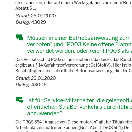
einer anderen, oder auf einem Werksgelände von einem Bet
Absatz 5 ...
Stand:
29.01.2020
Dialog:
43029
Müssen in einer Betriebsanweisung zum 
verboten" und "P003 Keine offene Flamm
verwendet werden, oder reicht P003 als a
Das Verbotsschild P003 ist ausreichend, da dieses das Rauch
ergibt aus § 14 Gefahrstoffverordnung (GefStoffV). Hier ist 
Beschäftigten eine schriftliche Betriebsanweisung, die der Ge
Stand:
29.01.2020
Dialog:
43006
Ist für Service-Mitarbeiter, die gelegentl
öffentlichen Straßenverkehrs durchfüh
anzuwenden?
Die TRGS 554 "Abgase von Dieselmotoren" gilt für Tätigkeite
Arbeitsplätzen auftreten können (Nr.1, Abs. 1 TRGS 554).Der „