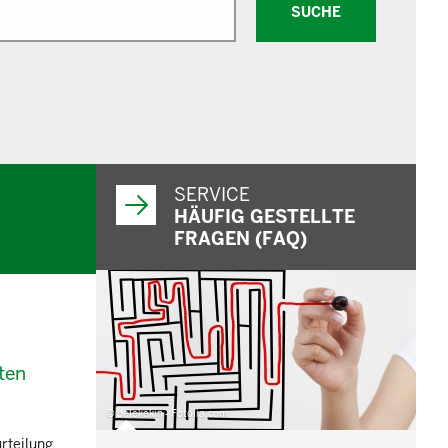
SUCHE
SERVICE
HÄUFIG GESTELLTE
FRAGEN (FAQ)
ten
© belekekin - Fotolia.com
rteilung