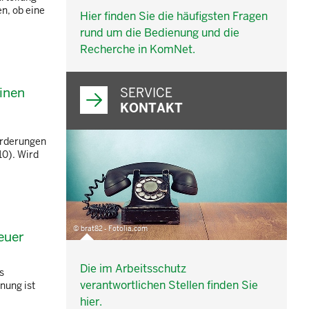
n, ob eine
Hier finden Sie die häufigsten Fragen
rund um die Bedienung und die
Recherche in KomNet.
inen
SERVICE
KONTAKT
orderungen
10). Wird
© brat82 - Fotolia.com
euer
Die im Arbeitsschutz
s
verantwortlichen Stellen finden Sie
nung ist
hier.