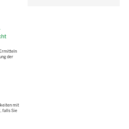
r
cht
"Ermitteln
ung der
keiten mit
 falls Sie