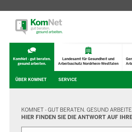
TECHNISCHES
MENÜ
KomNet - gut beraten.
Landesamt für Gesundheit und
Ge
gesund arbeiten.
Arbeitsschutz Nordrhein-Westfalen
Arb
ÜBER KOMNET
SERVICE
SUCHMASKE
KOMNET - GUT BERATEN. GESUND ARBEITE
HIER FINDEN SIE DIE ANTWORT AUF IHR
Suche