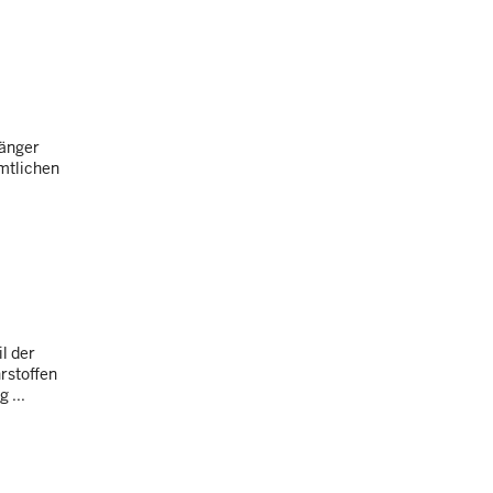
fänger
mtlichen
l der
rstoffen
 ...