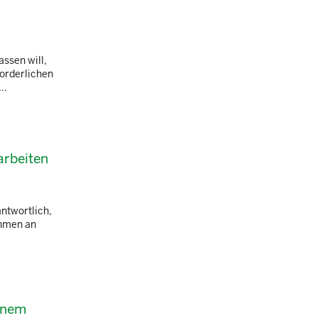
assen will,
forderlichen
..
arbeiten
antwortlich,
ahmen an
einem