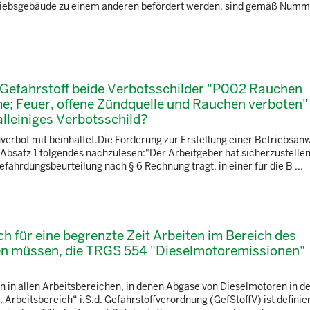
riebsgebäude zu einem anderen befördert werden, sind gemäß Numm
Gefahrstoff beide Verbotsschilder "P002 Rauchen
e; Feuer, offene Zündquelle und Rauchen verboten"
lleiniges Verbotsschild?
verbot mit beinhaltet.Die Forderung zur Erstellung einer Betriebsan
in Absatz 1 folgendes nachzulesen:"Der Arbeitgeber hat sicherzustelle
fährdungsbeurteilung nach § 6 Rechnung trägt, in einer für die B ...
ich für eine begrenzte Zeit Arbeiten im Bereich des
ren müssen, die TRGS 554 "Dieselmotoremissionen"
n in allen Arbeitsbereichen, in denen Abgase von Dieselmotoren in de
Arbeitsbereich“ i.S.d. Gefahrstoffverordnung (GefStoffV) ist definier