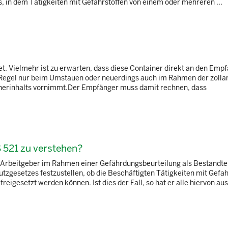
s, in dem Tätigkeiten mit Gefahrstoffen von einem oder mehreren ...
t. Vielmehr ist zu erwarten, dass diese Container direkt an den Emp
 Regel nur beim Umstauen oder neuerdings auch im Rahmen der zolla
ainerinhalts vornimmt.Der Empfänger muss damit rechnen, dass
S 521 zu verstehen?
r Arbeitgeber im Rahmen einer Gefährdungsbeurteilung als Bestandtei
tzgesetzes festzustellen, ob die Beschäftigten Tätigkeiten mit Gefah
eigesetzt werden können. Ist dies der Fall, so hat er alle hiervon ausg