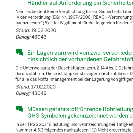
Händler auf Anforderung ein Sicherheits
Nein, es besteht keine Verpflichtung für ein Sicherheitsdatenb
IV der Verordnung (EG) Nr. 1907/2006 (REACH-Verordnung). 
nachzulesen:"(6) Titel IV gilt nicht für die folgenden für d
Stand:
19.02.2020
Dialog:
43043
Ein Lagerraum wird von zwei verschiede
hinsichtlich der vorhandenen Gefahrstof
Die Unterweisung der Beschäftigten gem. § 14 Abs. 2 Gefahrst
durchzuführen. Diese ist tätigkeitsbezogen durchzuführen. Da
für alle das Notfallmanagement bei der Lagerung von giftige
Stand:
17.02.2020
Dialog:
43049
Müssen gefahrstoffführende Rohrleitunge
GHS Symbolen gekennzeichnet werden ode
In der TRGS 201 "Einstufung und Kennzeichnung bei Tätigkeit
Nummer 4.5.3 folgendes nachzulesen:"(1) Nicht erdverlegte 