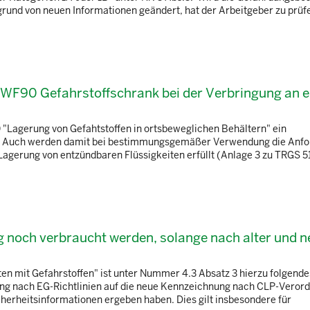
rund von neuen Informationen geändert, hat der Arbeitgeber zu prüfe
 FWF90 Gefahrstoffschrank bei der Verbringung an e
 "Lagerung von Gefahtstoffen in ortsbeweglichen Behältern" ein
en. Auch werden damit bei bestimmungsgemäßer Verwendung die Anf
agerung von entzündbaren Flüssigkeiten erfüllt (Anlage 3 zu TRGS 5
 noch verbraucht werden, solange nach alter und n
en mit Gefahrstoffen" ist unter Nummer 4.3 Absatz 3 hierzu folgende
ng nach EG-Richtlinien auf die neue Kennzeichnung nach CLP-Verord
cherheitsinformationen ergeben haben. Dies gilt insbesondere für