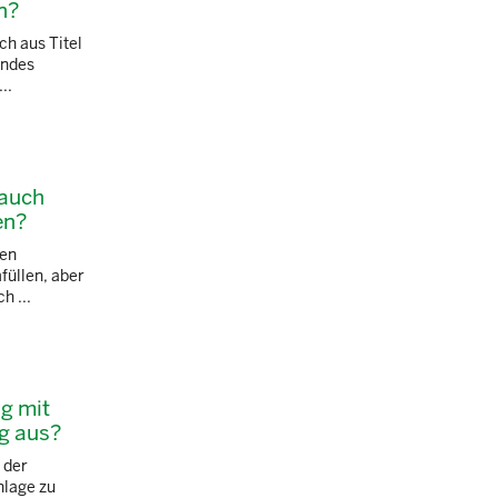
n?
ch aus Titel
endes
..
 auch
en?
ten
füllen, aber
h ...
g mit
ng aus?
 der
nlage zu