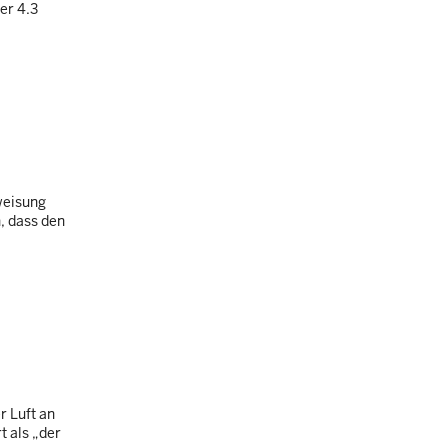
er 4.3
weisung
n, dass den
r Luft an
t als „der