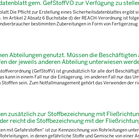
datenblatt gem. GefStoffVO zur Verfügung zu stelle
latt.Die Pflicht zur Erstellung eines Sicherheitsdatenblattes ergibt si
Im Artikel 2 Absatz 6 Buchstabe d) der REACH-Verordnung ist folg
en Endverbraucher bestimmten Zubereitungen in Form von Fertigerzeug .
nen Abteilungen genutzt. Müssen die Beschäftigten
fen der jeweils anderen Abteilung unterwiesen werd
offverordnung (GefStoffV) ist grundsätzlich für alle dort Beschäftig
s kann in einem Fall nur die Einlagerung, im anderen Fall nur das Um
n Stofffen sein. Zum Notfallmanagement gehört das Verwenden der ric
n zusätzlich zur Stoffbezeichnung mit Fließrichtun
r reicht die Stoffbezeichnung mit der Fließrichtu
en mit Gefahrstoffen" ist zur Kennzeichnung von Rohrleitungen unter
Rohrleitungen, in denen gefährliche Stoffe und Gemische von einer A