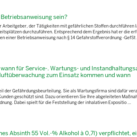
r Betriebsanweisung sein?
r Arbeitgeber, der Tätigkeiten mit gefährlichen Stoffen durchführen l
itsplätzen durchzuführen. Entsprechend dem Ergebnis hat er die er
en einer Betriebsanweisung nach § 14 Gefahrstoffverordnung -GefSt .
, wann für Service-. Wartungs- und Instandhaltungs
mluftüberwachung zum Einsatz kommen und wann
il der Gefährdungsbeurteilung. Sie als Wartungsfirma sind dafür ver
 Kunden geschützt sind. Dazu orientieren Sie Ihre abgeleiteten Maßn
ung. Dabei spielt für die Feststellung der inhalativen Expositio ...
ines Absinth 55 Vol.-% Alkohol à 0,7l) verpflichtet, 