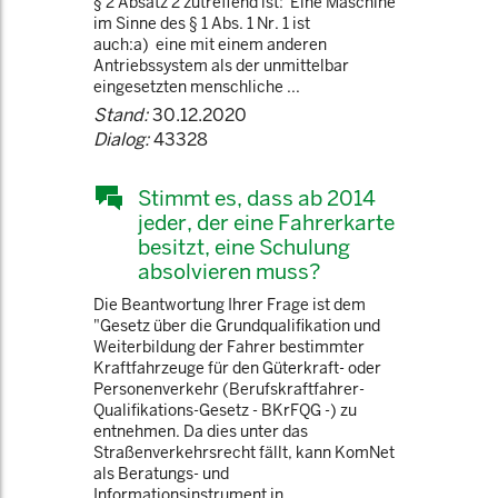
§ 2 Absatz 2 zutreffend ist:"Eine Maschine
im Sinne des § 1 Abs. 1 Nr. 1 ist
auch:a) eine mit einem anderen
Antriebssystem als der unmittelbar
eingesetzten menschliche ...
Stand:
30.12.2020
Dialog:
43328
Stimmt es, dass ab 2014
jeder, der eine Fahrerkarte
besitzt, eine Schulung
absolvieren muss?
Die Beantwortung Ihrer Frage ist dem
"Gesetz über die Grundqualifikation und
Weiterbildung der Fahrer bestimmter
Kraftfahrzeuge für den Güterkraft- oder
Personenverkehr (Berufskraftfahrer-
Qualifikations-Gesetz - BKrFQG -) zu
entnehmen. Da dies unter das
Straßenverkehrsrecht fällt, kann KomNet
als Beratungs- und
Informationsinstrument in