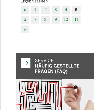
Ergebnisseiten:
«
1
2
3
4
5
6
7
8
9
10
11
»
SERVICE
HÄUFIG GESTELLTE
FRAGEN (FAQ)