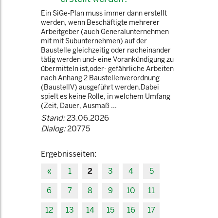
Ein SiGe-Plan muss immer dann erstellt
werden, wenn Beschäftigte mehrerer
Arbeitgeber (auch Generalunternehmen
mit mit Subunternehmen) auf der
Baustelle gleichzeitig oder nacheinander
tätig werden und- eine Vorankündigung zu
übermitteln ist,oder- gefährliche Arbeiten
nach Anhang 2 Baustellenverordnung
(BaustellV) ausgeführt werden.Dabei
spielt es keine Rolle, in welchem Umfang
(Zeit, Dauer, Ausmaß ...
Stand:
23.06.2026
Dialog:
20775
Ergebnisseiten:
«
1
2
3
4
5
6
7
8
9
10
11
12
13
14
15
16
17